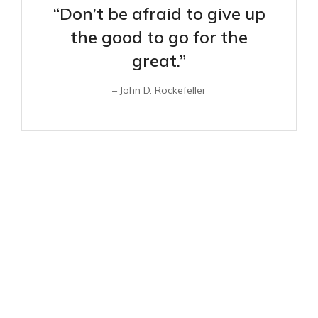
“Don’t be afraid to give up
the good to go for the
great.”
– John D. Rockefeller
Marketing
Lorem ipsum luctus nec ullamcorper