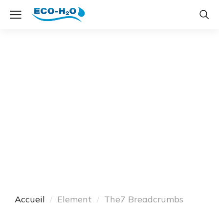
The7 Breadcrumbs
Vous êtes ici :
Accueil
Element
The7 Breadcrumbs