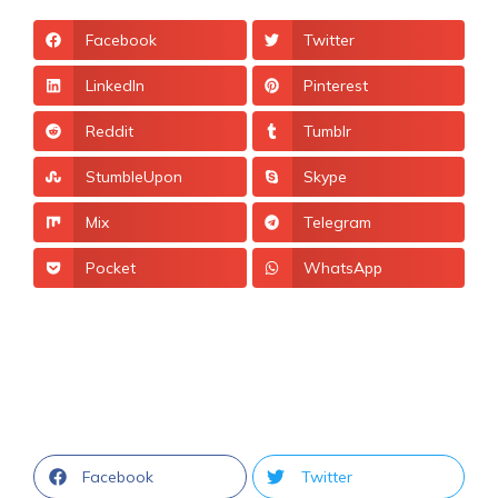
Facebook
Twitter
LinkedIn
Pinterest
Reddit
Tumblr
StumbleUpon
Skype
Mix
Telegram
Pocket
WhatsApp
Facebook
Twitter